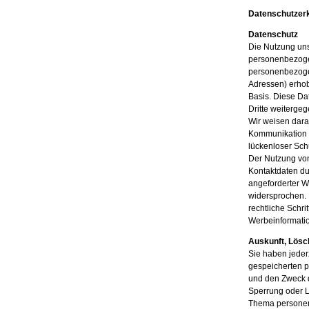
Datenschutzer
Datenschutz
Die Nutzung uns
personenbezoge
personenbezogen
Adressen) erhobe
Basis. Diese Da
Dritte weiterge
Wir weisen darau
Kommunikation p
lückenloser Schu
Der Nutzung von
Kontaktdaten du
angeforderter W
widersprochen. 
rechtliche Schr
Werbeinformatio
Auskunft, Lösc
Sie haben jederz
gespeicherten 
und den Zweck d
Sperrung oder L
Thema personen