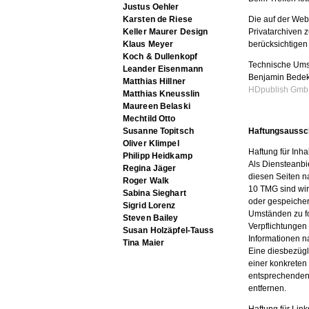
Justus Oehler
Karsten de Riese
Die auf der Webs
Keller Maurer Design
Privatarchiven z
Klaus Meyer
berücksichtigen 
Koch & Dullenkopf
Technische Ums
Leander Eisenmann
Benjamin Bedek
Matthias Hillner
HDpublish Gm
Matthias Kneusslin
Maureen Belaski
Mechtild Otto
Susanne Topitsch
Haftungsaussch
Oliver Klimpel
Haftung für Inha
Philipp Heidkamp
Als Diensteanbi
Regina Jäger
diesen Seiten n
Roger Walk
10 TMG sind wir 
Sabina Sieghart
oder gespeicher
Sigrid Lorenz
Umständen zu fo
Steven Bailey
Verpflichtungen
Susan Holzäpfel-Tauss
Informationen n
Tina Maier
Eine diesbezügl
einer konkreten
entsprechenden
entfernen.