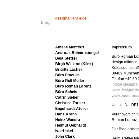
designalliance.de
blog.
Amelie Montfort
Impressum
Andreas Bohnenstengel
Büro Roman Lo
Bela Stetzer
design alliance
Birgit Wieland (Klink)
Kolosseumstraß
Brigitte Lacher
80469 Münche
Büro Fraeulin
Telefon +49 89 
Büro Rolf Müller
info(æ)designal
Büro Roman Lorenz
www.designalli
Büro Schels
www.bueroroma
Catrin Sieber
Christine Traiser
Ust.-Id.-Nr.: D
Engelhardt-Atelier
Hans Krenn
Verantwortlich f
Heinz Wondra
Roman Lorenz,
Helmut Gebhardt
Der Blog entsta
Ivo Hinkel
John Clark
Beim Treffen fot