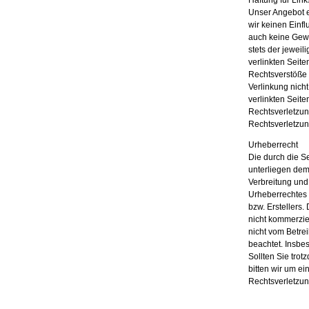
Haftung für Link
Unser Angebot en
wir keinen Einf
auch keine Gewä
stets der jeweil
verlinkten Seit
Rechtsverstöße 
Verlinkung nicht
verlinkten Seite
Rechtsverletzun
Rechtsverletzun
Urheberrecht
Die durch die Se
unterliegen dem
Verbreitung und
Urheberrechtes 
bzw. Erstellers.
nicht kommerziel
nicht vom Betrei
beachtet. Insbe
Sollten Sie tro
bitten wir um e
Rechtsverletzun