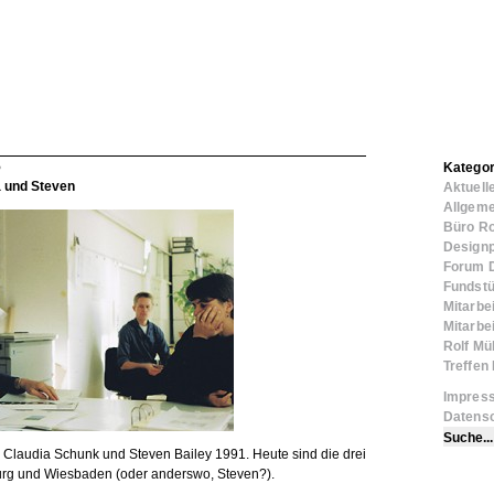
5
Kategor
a und Steven
Aktuell
Allgeme
Büro Ro
Designp
Forum 
Fundst
Mitarbe
Mitarbe
Rolf Mül
Treffe
Impres
Datens
, Claudia Schunk und Steven Bailey 1991. Heute sind die drei
urg und Wiesbaden (oder anderswo, Steven?).