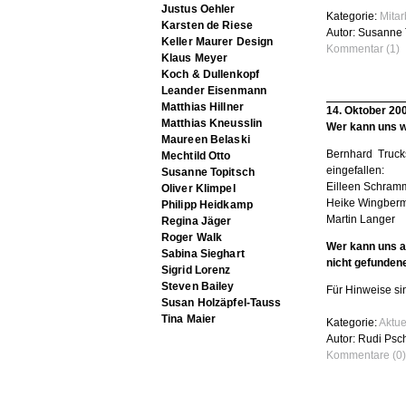
Justus Oehler
Kategorie:
Mita
Karsten de Riese
Autor: Susanne 
Keller Maurer Design
Kommentar (1)
Klaus Meyer
Koch & Dullenkopf
Leander Eisenmann
Matthias Hillner
14. Oktober 20
Matthias Kneusslin
Wer kann uns w
Maureen Belaski
Bernhard Trucks
Mechtild Otto
eingefallen:
Susanne Topitsch
Eilleen Schram
Oliver Klimpel
Heike Wingberm
Philipp Heidkamp
Martin Langer
Regina Jäger
Roger Walk
Wer kann uns a
Sabina Sieghart
nicht gefunde
Sigrid Lorenz
Steven Bailey
Für Hinweise sin
Susan Holzäpfel-Tauss
Tina Maier
Kategorie:
Aktue
Autor: Rudi Psc
Kommentare (0)