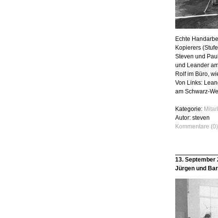
Echte Handarbei
Kopierers (Stuf
Steven und Paul
und Leander a
Rolf im Büro, wi
Von Links: Lean
am Schwarz-Wei
Kategorie:
Mita
Autor: steven
Kommentare (0)
13. September
Jürgen und Bar