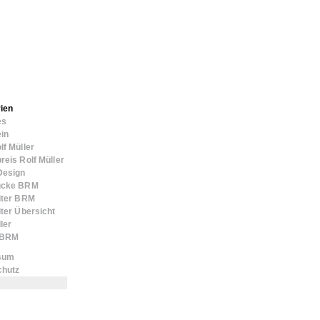
ien
es
in
lf Müller
reis Rolf Müller
Design
ücke BRM
iter BRM
iter Übersicht
ler
n BRM
sum
chutz