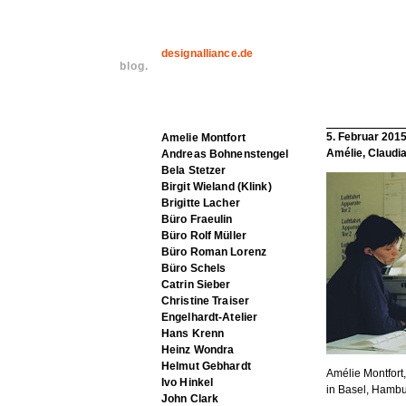
designalliance.de
blog.
5. Februar 201
Amelie Montfort
Amélie, Claudi
Andreas Bohnenstengel
Bela Stetzer
Birgit Wieland (Klink)
Brigitte Lacher
Büro Fraeulin
Büro Rolf Müller
Büro Roman Lorenz
Büro Schels
Catrin Sieber
Christine Traiser
Engelhardt-Atelier
Hans Krenn
Heinz Wondra
Helmut Gebhardt
Amélie Montfort
Ivo Hinkel
in Basel, Hamb
John Clark