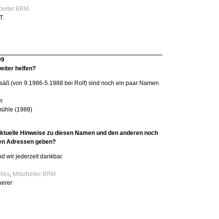
rbeiter BRM
T.
09
eiter helfen?
äß (von 9.1986-5.1988 bei Rolf) sind noch ein paar Namen
m
ühle (1988)
ktuelle Hinweise zu diesen Namen und den anderen noch
nen Adressen geben?
d wir jederzeit dankbar.
lles
,
Mitarbeiter BRM
herer