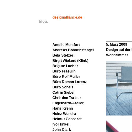
designalliance.de
blog.
5. März 2009
Amelie Montfort
Design auf der 
Andreas Bohnenstengel
Wohnzimmer
Bela Stetzer
Birgit Wieland (Klink)
Brigitte Lacher
Büro Fraeulin
Büro Rolf Müller
Büro Roman Lorenz
Büro Schels
Catrin Sieber
Christine Traiser
Engelhardt-Atelier
Hans Krenn
Heinz Wondra
Helmut Gebhardt
Ivo Hinkel
John Clark