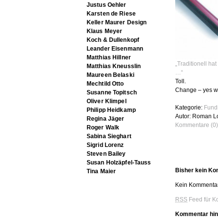
Justus Oehler
Karsten de Riese
Keller Maurer Design
Klaus Meyer
Koch & Dullenkopf
Leander Eisenmann
Matthias Hillner
„Traditionell ha
Matthias Kneusslin
…“
Maureen Belaski
Toll.
Mechtild Otto
Change – yes w
Susanne Topitsch
Oliver Klimpel
Kategorie:
Fund
Philipp Heidkamp
Autor: Roman L
Regina Jäger
Kommentare (0)
Roger Walk
Sabina Sieghart
Sigrid Lorenz
Steven Bailey
Susan Holzäpfel-Tauss
Bisher kein K
Tina Maier
Kein Kommentar
RSS
Feed für K
Kommentar hin