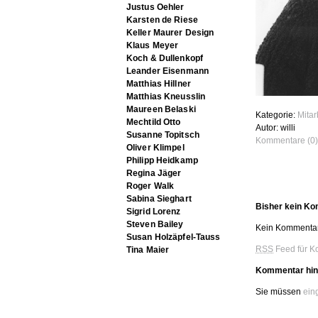
Justus Oehler
Karsten de Riese
Keller Maurer Design
Klaus Meyer
Koch & Dullenkopf
Leander Eisenmann
Matthias Hillner
Matthias Kneusslin
Maureen Belaski
Kategorie:
Mita
Mechtild Otto
Autor: willi
Susanne Topitsch
Kommentare (0)
Oliver Klimpel
Philipp Heidkamp
Regina Jäger
Roger Walk
Sabina Sieghart
Bisher kein K
Sigrid Lorenz
Steven Bailey
Kein Kommentar
Susan Holzäpfel-Tauss
RSS
Feed für K
Tina Maier
Kommentar hin
Sie müssen
ein