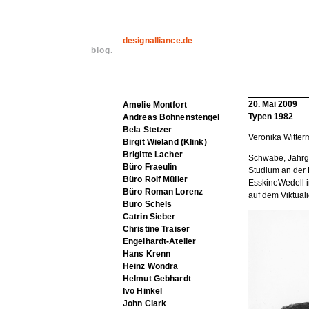
designalliance.de
blog.
20. Mai 2009
Amelie Montfort
Typen 1982
Andreas Bohnenstengel
Bela Stetzer
Veronika Witte
Birgit Wieland (Klink)
Brigitte Lacher
Schwabe, Jahrga
Büro Fraeulin
Studium an der 
Büro Rolf Müller
EsskineWedell i
Büro Roman Lorenz
auf dem Viktual
Büro Schels
Catrin Sieber
Christine Traiser
Engelhardt-Atelier
Hans Krenn
Heinz Wondra
Helmut Gebhardt
Ivo Hinkel
John Clark