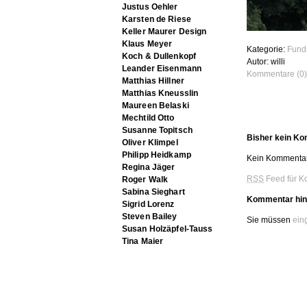
Justus Oehler
Karsten de Riese
Keller Maurer Design
Klaus Meyer
Kategorie:
Fund
Koch & Dullenkopf
Autor: willi
Leander Eisenmann
Kommentare (0)
Matthias Hillner
Matthias Kneusslin
Maureen Belaski
Mechtild Otto
Susanne Topitsch
Bisher kein K
Oliver Klimpel
Philipp Heidkamp
Kein Kommentar
Regina Jäger
RSS
Feed für K
Roger Walk
Sabina Sieghart
Kommentar hin
Sigrid Lorenz
Steven Bailey
Sie müssen
ein
Susan Holzäpfel-Tauss
Tina Maier