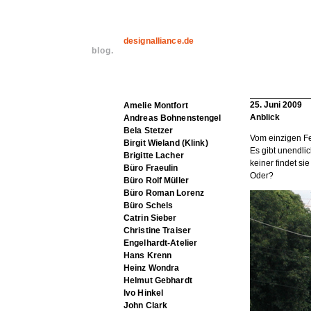
designalliance.de
blog.
25. Juni 2009
Amelie Montfort
Anblick
Andreas Bohnenstengel
Bela Stetzer
Vom einzigen F
Birgit Wieland (Klink)
Es gibt unendli
Brigitte Lacher
keiner findet si
Büro Fraeulin
Oder?
Büro Rolf Müller
Büro Roman Lorenz
Büro Schels
Catrin Sieber
Christine Traiser
Engelhardt-Atelier
Hans Krenn
Heinz Wondra
Helmut Gebhardt
Ivo Hinkel
John Clark