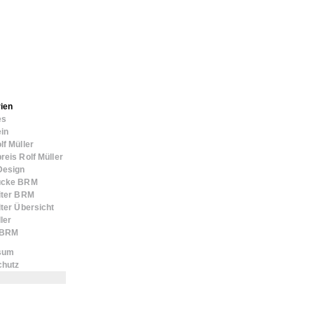
ien
es
in
lf Müller
reis Rolf Müller
Design
ücke BRM
iter BRM
iter Übersicht
ler
n BRM
sum
chutz