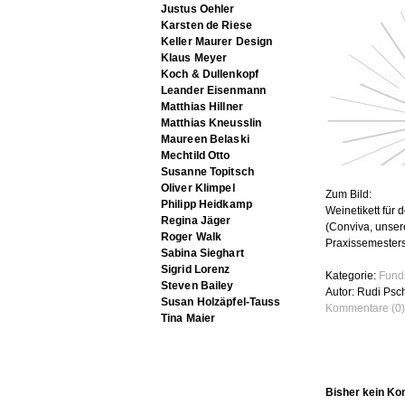
Justus Oehler
Karsten de Riese
Keller Maurer Design
Klaus Meyer
Koch & Dullenkopf
Leander Eisenmann
Matthias Hillner
Matthias Kneusslin
Maureen Belaski
Mechtild Otto
Susanne Topitsch
Oliver Klimpel
Zum Bild:
Philipp Heidkamp
Weinetikett für
Regina Jäger
(Conviva, unser
Roger Walk
Praxissemesters
Sabina Sieghart
Sigrid Lorenz
Kategorie:
Fund
Steven Bailey
Autor: Rudi Psc
Susan Holzäpfel-Tauss
Kommentare (0)
Tina Maier
Bisher kein K