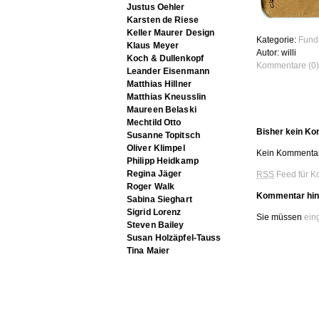
Justus Oehler
Karsten de Riese
Keller Maurer Design
Kategorie:
Fund
Klaus Meyer
Autor: willi
Koch & Dullenkopf
Kommentare (0)
Leander Eisenmann
Matthias Hillner
Matthias Kneusslin
Maureen Belaski
Mechtild Otto
Bisher kein K
Susanne Topitsch
Oliver Klimpel
Kein Kommentar
Philipp Heidkamp
Regina Jäger
RSS
Feed für K
Roger Walk
Kommentar hin
Sabina Sieghart
Sigrid Lorenz
Sie müssen
ein
Steven Bailey
Susan Holzäpfel-Tauss
Tina Maier