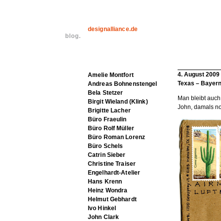
designalliance.de
blog.
4. August 2009
Amelie Montfort
Texas – Bayer
Andreas Bohnenstengel
Bela Stetzer
Man bleibt auch 
Birgit Wieland (Klink)
John, damals no
Brigitte Lacher
Büro Fraeulin
Büro Rolf Müller
Büro Roman Lorenz
Büro Schels
Catrin Sieber
Christine Traiser
Engelhardt-Atelier
Hans Krenn
Heinz Wondra
Helmut Gebhardt
Ivo Hinkel
John Clark