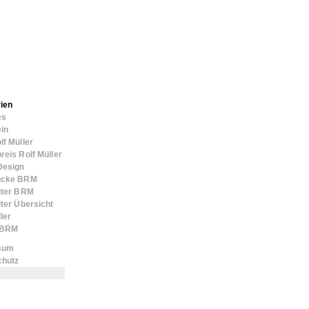
ien
es
in
lf Müller
reis Rolf Müller
Design
ücke BRM
iter BRM
iter Übersicht
ler
n BRM
sum
chutz