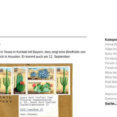
Kategor
n
Aktuell
Allgeme
in Texas in Kontakt mit Bayern, dies zeigt eine Briefhülle von
Büro Ro
ch in Houston. Er kommt auch am 12. September.
Designp
Forum 
Fundst
Mitarbe
Mitarbe
Rolf Mül
Treffe
Impres
Datens