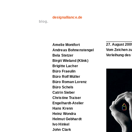
designalliance.de
blog.
27. August 200
Amelie Montfort
Vom Zeichen zur
Andreas Bohnenstengel
Verleihung des
Bela Stetzer
Birgit Wieland (Klink)
Brigitte Lacher
Büro Fraeulin
Büro Rolf Müller
Büro Roman Lorenz
Büro Schels
Catrin Sieber
Christine Traiser
Engelhardt-Atelier
Hans Krenn
Heinz Wondra
Helmut Gebhardt
Ivo Hinkel
John Clark