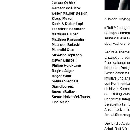
Justus Oehler
Karsten de Riese
Keller Maurer Design
Klaus Meyer
Aus der Jurybe
Koch & Dullenkopf
»Rolf Müller geh
Leander Eisenmann
hochgeachteten
Matthias Hillner
seine visuelle G
Matthias Kneusslin
über Fachgrenz
Maureen Belaski
Mechtild Otto
Zentrale Themen
Susanne Topitsch
Entwicklung von
Oliver Klimpel
Publikationen u
Philipp Heidkamp
lebenden Design
Regina Jäger
Geschichten zu 
Roger Walk
intuitive und a
Sabina Sieghart
von Kommunikati
Sigrid Lorenz
nicht von Komme
Steven Bailey
den Dialog zwis
Susan Holzäpfel-Tauss
und formal integ
Tina Maier
Beispielhaft si
Ausdruck klar u
formal überzeug
Die für die Aus
Arbeit Rolf Mül