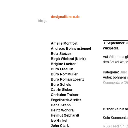
designalliance.de
blog.
3. September 
Amelie Montfort
Wikipedia
Andreas Bohnenstengel
Bela Stetzer
Auf
Wikipedia
gi
Birgit Wieland (Klink)
den Artikel weit
Brigitte Lacher
Büro Fraeulin
Kategorie:
Büro 
Büro Rolf Müller
Autor: bohnenst
Büro Roman Lorenz
Kommentare (0)
Büro Schels
Catrin Sieber
Christine Traiser
Engelhardt-Atelier
Hans Krenn
Bisher kein K
Heinz Wondra
Helmut Gebhardt
Kein Kommentar
Ivo Hinkel
John Clark
RSS
Feed für K