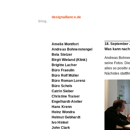
designalliance.de
blog.
18. September
Amelie Montfort
Was kann nach
Andreas Bohnenstengel
Bela Stetzer
Andreas Bohnens
Birgit Wieland (Klink)
seine Fotos. Di
Brigitte Lacher
alles so positi
Büro Fraeulin
Nächstes stattf
Büro Rolf Müller
Büro Roman Lorenz
Büro Schels
Catrin Sieber
Christine Traiser
Engelhardt-Atelier
Hans Krenn
Heinz Wondra
Helmut Gebhardt
Ivo Hinkel
John Clark