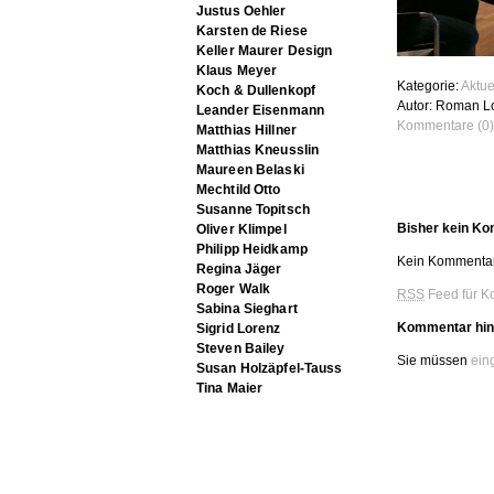
Justus Oehler
Karsten de Riese
Keller Maurer Design
Klaus Meyer
Kategorie:
Aktue
Koch & Dullenkopf
Autor: Roman L
Leander Eisenmann
Kommentare (0)
Matthias Hillner
Matthias Kneusslin
Maureen Belaski
Mechtild Otto
Susanne Topitsch
Bisher kein K
Oliver Klimpel
Philipp Heidkamp
Kein Kommentar
Regina Jäger
Roger Walk
RSS
Feed für K
Sabina Sieghart
Kommentar hin
Sigrid Lorenz
Steven Bailey
Sie müssen
ein
Susan Holzäpfel-Tauss
Tina Maier