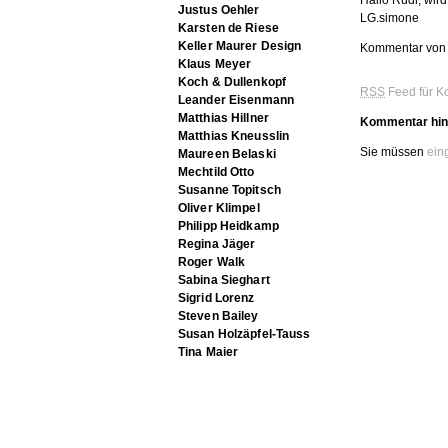
Hallo Rudi, wir
Justus Oehler
LG.simone
Karsten de Riese
Keller Maurer Design
Kommentar von
Klaus Meyer
Koch & Dullenkopf
RSS
Feed für K
Leander Eisenmann
Matthias Hillner
Kommentar hin
Matthias Kneusslin
Sie müssen
ein
Maureen Belaski
Mechtild Otto
Susanne Topitsch
Oliver Klimpel
Philipp Heidkamp
Regina Jäger
Roger Walk
Sabina Sieghart
Sigrid Lorenz
Steven Bailey
Susan Holzäpfel-Tauss
Tina Maier