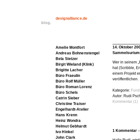
designalliance.de
blog.
14. Oktober 20
Amelie Montfort
Sammelsurium
Andreas Bohnenstengel
Bela Stetzer
Wer in seinem „P
Birgit Wieland (Klink)
hat (Scribble, 
Brigitte Lacher
einem Projekt er
Büro Fraeulin
veröffentlichen.
Büro Rolf Müller
Büro Roman Lorenz
Kategorie:
Fund
Büro Schels
Autor: Rudi Psc
Catrin Sieber
Kommentar (1)
Christine Traiser
Engelhardt-Atelier
Hans Krenn
Heinz Wondra
Helmut Gebhardt
1 Kommentar
»
Ivo Hinkel
John Clark