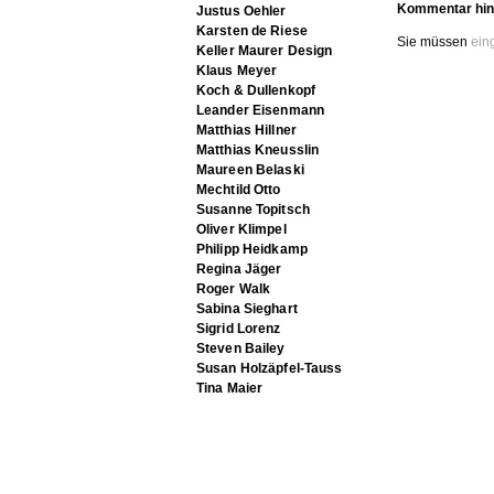
Kommentar hin
Justus Oehler
Karsten de Riese
Sie müssen
ein
Keller Maurer Design
Klaus Meyer
Koch & Dullenkopf
Leander Eisenmann
Matthias Hillner
Matthias Kneusslin
Maureen Belaski
Mechtild Otto
Susanne Topitsch
Oliver Klimpel
Philipp Heidkamp
Regina Jäger
Roger Walk
Sabina Sieghart
Sigrid Lorenz
Steven Bailey
Susan Holzäpfel-Tauss
Tina Maier