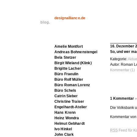
designalliance.de
blog.
16. Dezember 
Amelie Montfort
So, und wer ma
Andreas Bohnenstengel
Bela Stetzer
Kategorie:
Aktue
Birgit Wieland (Klink)
Autor: Roman L
Brigitte Lacher
Kommentar (1)
Büro Fraeulin
Büro Rolf Müller
Büro Roman Lorenz
Büro Schels
Catrin Sieber
1 Kommentar
»
Christine Traiser
Engelhardt-Atelier
Die Volksbank u
Hans Krenn
Kommentar von 
Heinz Wondra
Helmut Gebhardt
Ivo Hinkel
RSS
Feed für K
John Clark