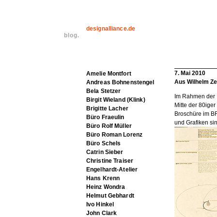
designalliance.de
blog.
7. Mai 2010
Amelie Montfort
Aus Wilhelm Zei
Andreas Bohnenstengel
Bela Stetzer
Im Rahmen der R
Birgit Wieland (Klink)
Mitte der 80ige
Brigitte Lacher
Broschüre im BRM
Büro Fraeulin
und Grafiken sin
Büro Rolf Müller
Büro Roman Lorenz
Büro Schels
Catrin Sieber
Christine Traiser
Engelhardt-Atelier
Hans Krenn
Heinz Wondra
Helmut Gebhardt
Ivo Hinkel
John Clark