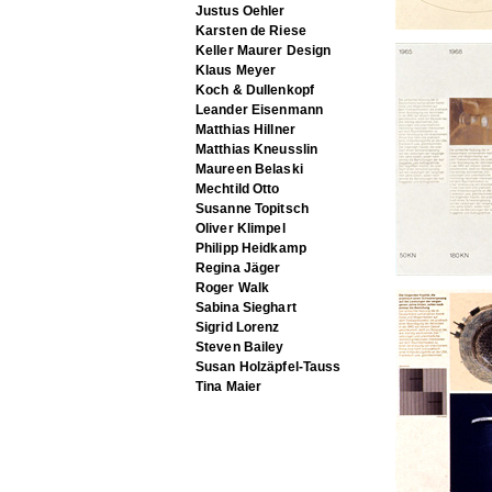
Justus Oehler
Karsten de Riese
Keller Maurer Design
Klaus Meyer
Koch & Dullenkopf
Leander Eisenmann
Matthias Hillner
Matthias Kneusslin
Maureen Belaski
Mechtild Otto
Susanne Topitsch
Oliver Klimpel
Philipp Heidkamp
Regina Jäger
Roger Walk
Sabina Sieghart
Sigrid Lorenz
Steven Bailey
Susan Holzäpfel-Tauss
Tina Maier