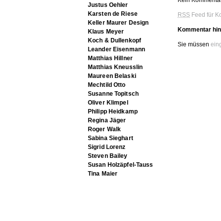
Kein Kommentar
Justus Oehler
Karsten de Riese
RSS
Feed für K
Keller Maurer Design
Kommentar hin
Klaus Meyer
Koch & Dullenkopf
Sie müssen
ein
Leander Eisenmann
Matthias Hillner
Matthias Kneusslin
Maureen Belaski
Mechtild Otto
Susanne Topitsch
Oliver Klimpel
Philipp Heidkamp
Regina Jäger
Roger Walk
Sabina Sieghart
Sigrid Lorenz
Steven Bailey
Susan Holzäpfel-Tauss
Tina Maier