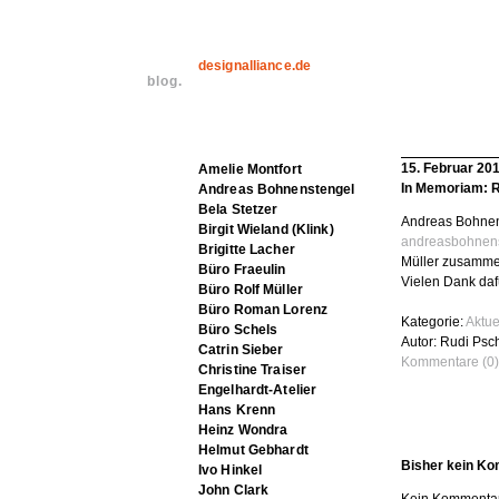
designalliance.de
blog.
15. Februar 20
Amelie Montfort
In Memoriam: R
Andreas Bohnenstengel
Bela Stetzer
Andreas Bohnens
Birgit Wieland (Klink)
andreasbohnens
Brigitte Lacher
Müller zusammen
Büro Fraeulin
Vielen Dank daf
Büro Rolf Müller
Büro Roman Lorenz
Kategorie:
Aktue
Büro Schels
Autor: Rudi Psc
Catrin Sieber
Kommentare (0)
Christine Traiser
Engelhardt-Atelier
Hans Krenn
Heinz Wondra
Helmut Gebhardt
Bisher kein K
Ivo Hinkel
John Clark