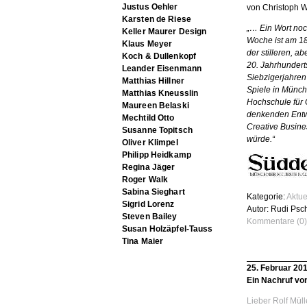
Justus Oehler
von Christoph
Karsten de Riese
„… Ein Wort noc
Keller Maurer Design
Woche ist am 18.
Klaus Meyer
der stilleren, a
Koch & Dullenkopf
20. Jahrhundert
Leander Eisenmann
Siebzigerjahren
Matthias Hillner
Spiele in Münch
Matthias Kneusslin
Hochschule für 
Maureen Belaski
denkenden Entwe
Mechtild Otto
Creative Busin
Susanne Topitsch
würde.“
Oliver Klimpel
Philipp Heidkamp
Regina Jäger
Roger Walk
Sabina Sieghart
Kategorie:
Aktue
Sigrid Lorenz
Autor: Rudi Psc
Steven Bailey
Kommentare (0)
Susan Holzäpfel-Tauss
Tina Maier
25. Februar 20
Ein Nachruf vo
Lieber Rolf Müll