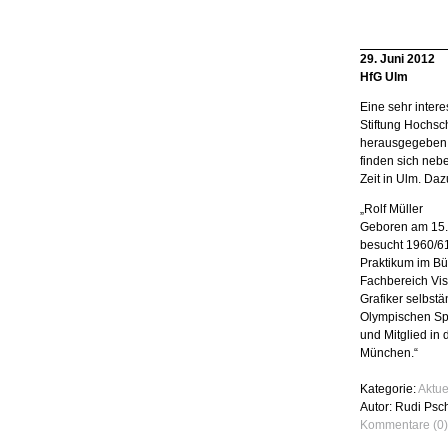
29. Juni 2012
HfG Ulm
Eine sehr inter
Stiftung Hochsc
herausgegeben. 
finden sich neb
Zeit in Ulm. Da
„Rolf Müller
Geboren am 15.
besucht 1960/61
Praktikum im Bü
Fachbereich Vis
Grafiker selbstä
Olympischen Spie
und Mitglied in 
München.“
Kategorie:
Aktue
Autor: Rudi Psc
Kommentare (0)