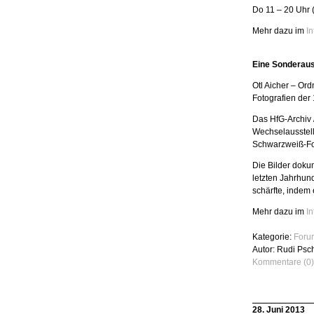
Do 11 – 20 Uhr
Mehr dazu im
In
Eine Sonderauss
Otl Aicher – Or
Fotografien der
Das HfG-Archiv 
Wechselausstell
Schwarzweiß-Fot
Die Bilder dokum
letzten Jahrhun
schärfte, indem
Mehr dazu im
In
Kategorie:
Foru
Autor: Rudi Psc
Kommentare (0)
28. Juni 2013