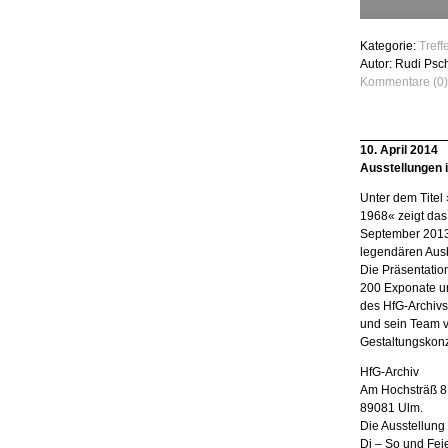
Kategorie:
Tref
Autor: Rudi Psc
Kommentare (0)
10. April 2014
Ausstellungen 
Unter dem Titel
1968« zeigt das
September 2013 
legendären Ausb
Die Präsentation
200 Exponate u
des HfG-Archivs
und sein Team v
Gestaltungskonz
HfG-Archiv
Am Hochsträß 8
89081 Ulm.
Die Ausstellung 
Di – So und Fei