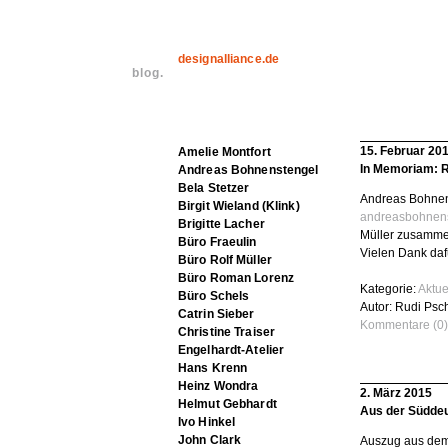
designalliance.de
blog.
15. Februar 20
Amelie Montfort
In Memoriam: R
Andreas Bohnenstengel
Bela Stetzer
Andreas Bohnens
Birgit Wieland (Klink)
andreasbohnens
Brigitte Lacher
Müller zusammen
Büro Fraeulin
Vielen Dank daf
Büro Rolf Müller
Büro Roman Lorenz
Kategorie:
Aktue
Büro Schels
Autor: Rudi Psc
Catrin Sieber
Kommentare (0)
Christine Traiser
Engelhardt-Atelier
Hans Krenn
Heinz Wondra
2. März 2015
Helmut Gebhardt
Aus der Süddeu
Ivo Hinkel
John Clark
Auszug aus dem 